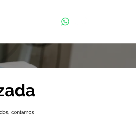
Solicita Información
nzada
ados, contamos