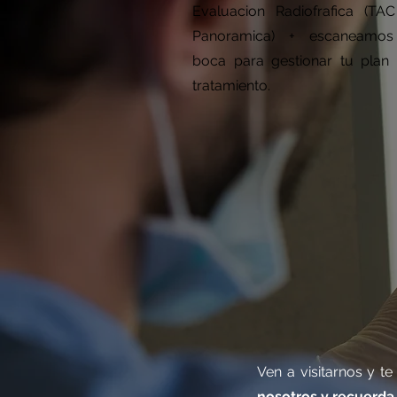
Evaluacion Radiofrafica (TA
Panoramica) + escaneamos
boca para gestionar tu plan
tratamiento.
Ven a visitarnos y t
nosotros y recuerda 