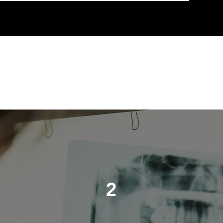
rtodoncia Invisib
2