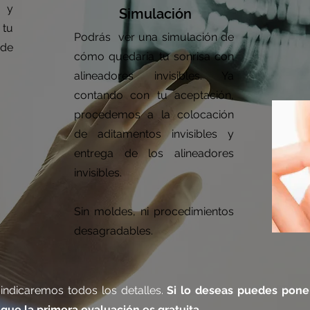
C y
Simulación
 tu
Podrás ver una simulación de
 de
cómo quedaría tu sonrisa con
alineadores invisibles. Ya
contando con tu aceptación,
procedemos a la colocación
de aditamentos invisibles y
entrega de los alineadores
invisibles.
Sin moldes, ni procedimientos
desagradables.
e indicaremos todos los detalles.
Si lo deseas puedes pone
que la primera evaluación es gratuita.