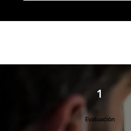
O
1
Evaluación