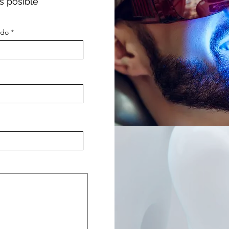
s posible
ido